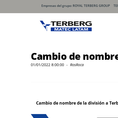
Empresas del grupo: ROYAL TERBERG GROUP
TE
Carga Trasera
Carga 
Cambio de nombre 
Olympus
SpeedL
01/01/2022 8:00:00
-
RosRoca
Olympus Mini
SpeedLI
Olympus AЯT
SpeedLI
SpeedLI
Lavacon
Elevadores
Carga 
Cambio de nombre de la división a Ter
Millen